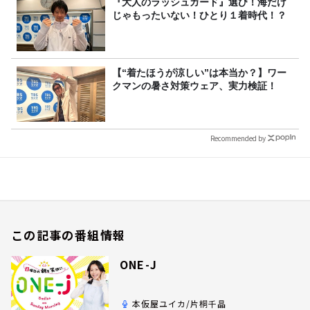
『大人のラッシュガード』選び！海だけ
じゃもったいない！ひとり１着時代！？
【“着たほうが涼しい”は本当か？】ワー
クマンの暑さ対策ウェア、実力検証！
Recommended by
この記事の番組情報
ONE-J
本仮屋ユイカ/片桐千晶