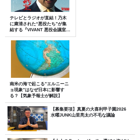
テレビとラジオが直結！乃木
に粛清された“悪役たち”が集
結する『VIVANT 悪役会議室』
7/26(日)23時スタート！
南米の海で起こる”エルニーニ
ョ現象”はなぜ日本に影響す
る？【気象予報士が解説】
【募集要項】真夏の大喜利甲子園2026
水曜JUNK山里亮太の不毛な議論