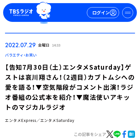
ログイン
マイページ
2022.07.29
金曜日
14:33
新規会員登録
ログイン
バラエティ・お笑い
【告知7月30日（土）エンタメSaturday】ゲ
ストは哀川翔さん！（2週目）カブトムシへの
愛を語る！▼空気階段がコメント出演！ラジ
オ番組の公式本を紹介！▼魔法使いアキッ
トのマジカルラジオ
今日の番組表
週間番組表
エンタメExpress／エンタメSaturday
トピックス
この記事をシェア
TBS Podcast