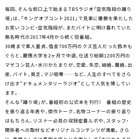
毎回、そんな前口上で始まるTBSラジオ「空気階段の踊り
場」は、「キングオブコント2021」で見事に優勝を果たした
お笑いコンビ・空気階段が、まだバイトに明け暮れていた
無名時代の2017年4月から続く冠番組。
30歳まで素人童貞、借金700万円のクズ芸人だった鈴木も
ぐらと、慶應大学を2ヶ月で中退、仕送り総額1200万円の
マザコン芸人・水川かたまりが、恋愛、失恋、結婚、離婚、出
産、バイト、貧乏、マジ喧嘩……など、人生のすべてをさら
け出す“ドキュメンタリーラジオ”として人気を博してい
ます。
そんな「踊り場」が、番組初の公式本を刊行！ 番組の歴史
を振り返る年表や、傑作トーク、名物コーナーの振り返り
はもちろん、リスナー必見の収録密着ルポや、スタッフ・
関係者への取材などオリジナルコンテンツが満載。さら