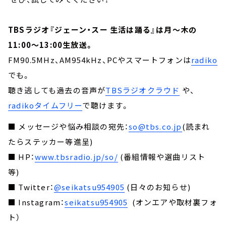
TBSラジオ『ジェーン・スー 生活は踊る』は月～木の
11:00～13:00生放送。
FM90.5MHz、AM954kHz、PCやスマートフォンは
radiko
でも。
聴き逃しても過去の音声が
TBSラジオクラウド
や、
radikoタイムフリー
で聴けます。
■ メッセージや悩み相談の宛先：
so@tbs.co.jp
(読まれ
たらステッカー等進呈)
■ HP：
www.tbsradio.jp/so/
(番組情報や選曲リスト
等)
■ Twitter：
@seikatsu954905
(日々のお知らせ)
■ Instagram：
seikatsu954905
(オンエアや取材裏フォ
ト）