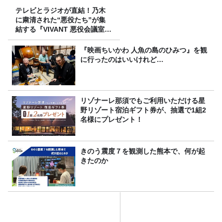
テレビとラジオが直結！乃木
に粛清された“悪役たち”が集
結する『VIVANT 悪役会議室』
7/26(日)23時スタート！
『映画ちいかわ 人魚の島のひみつ』を観
に行ったのはいいけれど…
リゾナーレ那須でもご利用いただける星
野リゾート宿泊ギフト券が、抽選で1組2
名様にプレゼント！
きのう震度７を観測した熊本で、何が起
きたのか