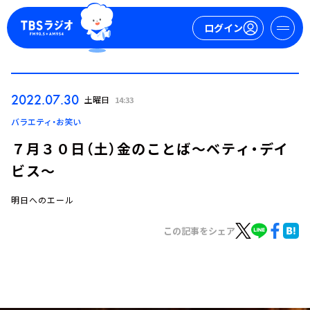
ログイン
マイページ
2022.07.30
土曜日
14:33
新規会員登録
ログイン
バラエティ・お笑い
７月３０日（土）金のことば～ベティ・デイ
ビス～
明日へのエール
この記事をシェア
今日の番組表
週間番組表
トピックス
TBS Podcast