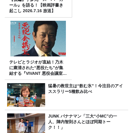
ール』を語る！【映画評書き
起こし 2026.7.16 放送】
テレビとラジオが直結！乃木
に粛清された“悪役たち”が集
結する『VIVANT 悪役会議室』
7/26(日)23時スタート！
猛暑の救世主は“飲む氷”！今注目のアイ
ススラリー5種飲み比べ
JUNK バナナマン「三大“小MC”の一
人、陣内智則さんとほぼ同期トー
ク！！」