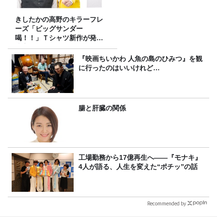
きしたかの高野のキラーフレ
ーズ「ビッグサンダー
喝！！」Ｔシャツ新作が発売
決定！
『映画ちいかわ 人魚の島のひみつ』を観
に行ったのはいいけれど…
腸と肝臓の関係
工場勤務から17億再生へ——『モナキ』
4人が語る、人生を変えた“ポチッ”の話
Recommended by