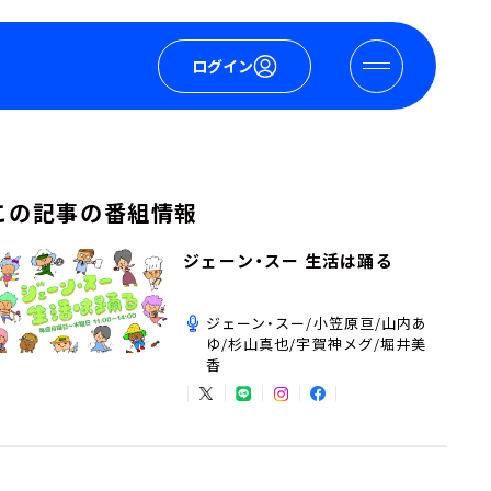
ログイン
この記事の番組情報
ジェーン・スー 生活は踊る
ジェーン・スー/小笠原亘/山内あ
ゆ/杉山真也/宇賀神メグ/堀井美
香