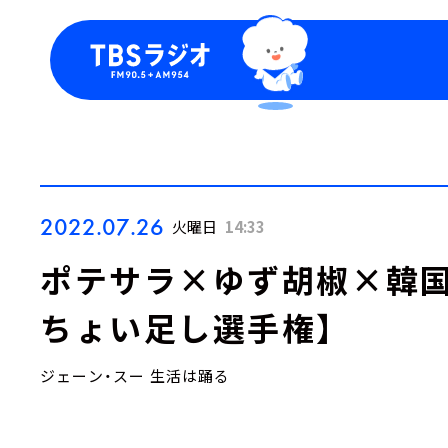
今日の番組表
トピッ
週間番組表
TBS
Podca
お知ら
2022.07.26
火曜日
14:33
ポテサラ×ゆず胡椒×韓国
ちょい足し選手権】
ジェーン・スー 生活は踊る