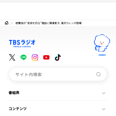
歌舞伎の"見得を切る"理由に横澤夏子、滝沢カレンが感嘆
番組表
コンテンツ