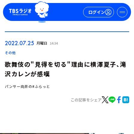
ログイン
マイページ
2022.07.25
月曜日
14:34
新規会員登録
ログイン
その他
歌舞伎の"見得を切る"理由に横澤夏子、滝
沢カレンが感嘆
パンサー向井の#ふらっと
この記事をシェア
今日の番組表
週間番組表
トピックス
TBS Podcast