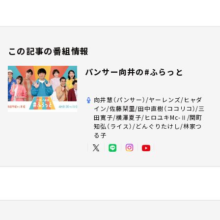
この記事の番組情報
パンサー向井の#ふらっと
向井慧（パンサー）/ヤーレンズ/ヒャダ
イン/佐藤栞里/田中直樹（ココリコ）/三
田寛子/横澤夏子/ヒロユキMc-Ⅱ/関町
知弘（ライス）/どんぐりたけし/林家つ
る子