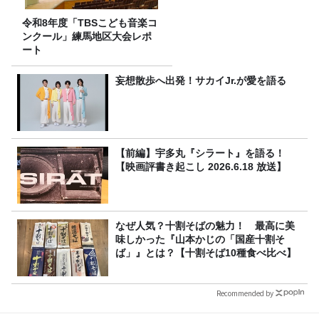
令和8年度「TBSこども音楽コ
ンクール」練馬地区大会レポ
ート
妄想散歩へ出発！サカイJr.が愛を語る
【前編】宇多丸『シラート』を語る！
【映画評書き起こし 2026.6.18 放送】
なぜ人気？十割そばの魅力！ 最高に美
味しかった『山本かじの「国産十割そ
ば」』とは？【十割そば10種食べ比べ】
Recommended by