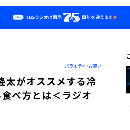
クス
イベント・グッ
ズ
st
YouTube
せ
会社情報
バラエティ・お笑い
隆太がオススメする冷
い食べ方とは＜ラジオ