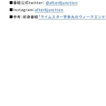
■番組公式twitter：
@after6junction
■Instagram：
after6junction
■参考：前身番組
「ライムスター宇多丸のウィークエンド・