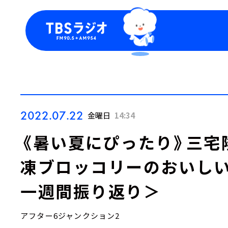
今日の番組表
トピッ
週間番組表
TBS
Podca
お知ら
2022.07.22
金曜日
14:34
《暑い夏にぴったり》三宅
凍ブロッコリーのおいし
一週間振り返り＞
アフター6ジャンクション2