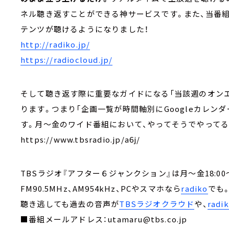
ネル聴き返すことができる神サービスです。また、当番
テンツが聴けるようになりました！
http://radiko.jp/
https://radiocloud.jp/
そして聴き返す際に重要なガイドになる「当該週のオン
ります。つまり「企画一覧が時間軸別にGoogleカレン
す。月～金のワイド番組において、やってそうでや
https://www.tbsradio.jp/a6j/
TBSラジオ『アフター６ジャンクション』は月～金18:00～
FM90.5MHz、AM954kHz、PCやスマホなら
radiko
でも
聴き逃しても過去の音声が
TBSラジオクラウド
や、
rad
■番組メールアドレス：utamaru@tbs.co.jp