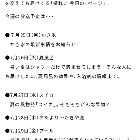
お知らせ
を交えてお届けする「檀れい 今日の1ページ」。
イベント・グッズ
今週の放送予定は・・・
YouTube
会社情報
●７月25日（月）かき氷
かき氷の最新事情をお知らせ！
●7月26日（火）夏風呂
暑い夏はシャワーだけで済ませてしまう…そんな人に
お届けしたい、夏風呂の効果や、入浴剤の情報まで。
●7月27日（水）スイカ
夏の風物詩「スイカ」。そもそもどんな果物？
●7月28日（木）おたより～たきや漁
●7月29日（金）プール
最近では、あの定番の○○が無くなっている？！プール