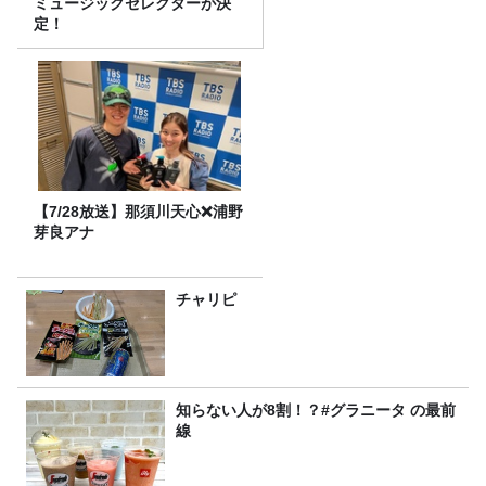
ミュージックセレクターが決
定！
【7/28放送】那須川天心❌浦野
芽良アナ
チャリピ
知らない人が8割！？#グラニータ の最前
線