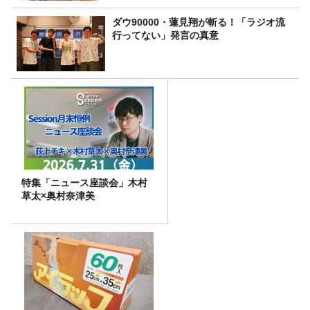
ダウ90000・蓮見翔が斬る！「ラジオ流
行ってない」発言の真意
特集「ニュース座談会」木村
草太×奥村奈津美