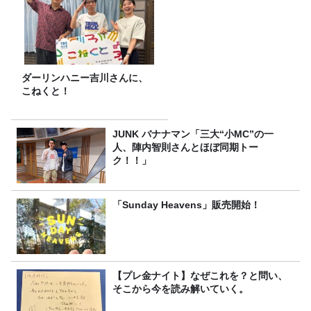
ダーリンハニー吉川さんに、
こねくと！
JUNK バナナマン「三大“小MC”の一
人、陣内智則さんとほぼ同期トー
ク！！」
「Sunday Heavens」販売開始！
【プレ金ナイト】なぜこれを？と問い、
そこから今を読み解いていく。