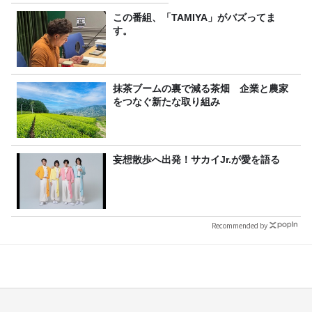
か
この番組、「TAMIYA」がバズってま
す。
抹茶ブームの裏で減る茶畑 企業と農家
をつなぐ新たな取り組み
妄想散歩へ出発！サカイJr.が愛を語る
Recommended by