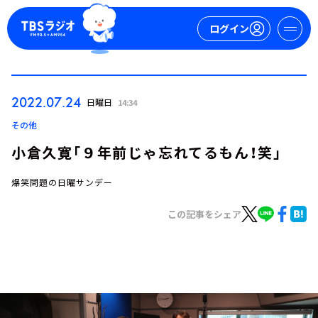
ログイン
マイページ
2022.07.24
日曜日
14:34
新規会員登録
ログイン
その他
小倉久寛「９年前じゃ忘れてるもん！笑」
爆笑問題の日曜サンデー
この記事をシェア
今日の番組表
週間番組表
トピックス
TBS Podcast