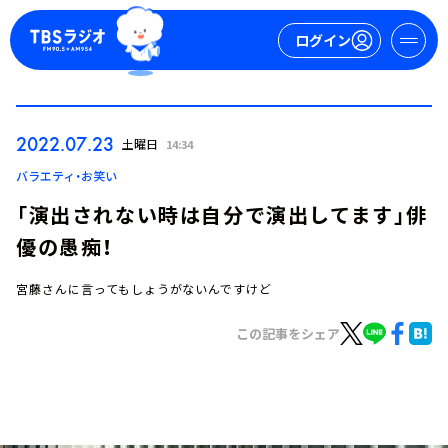
ログイン
マイページ
2022.07.23
土曜日
14:34
新規会員登録
ログイン
バラエティ・お笑い
「演出されない時は自分で演出してます」俳
優の愚痴！
宮藤さんに言ってもしょうがないんですけど
この記事をシェア
今日の番組表
週間番組表
トピックス
TBS Podcast