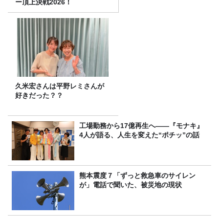
ー頂上決戦2026！
久米宏さんは平野レミさんが
好きだった？？
工場勤務から17億再生へ——『モナキ』
4人が語る、人生を変えた“ポチッ”の話
熊本震度７「ずっと救急車のサイレン
が」電話で聞いた、被災地の現状