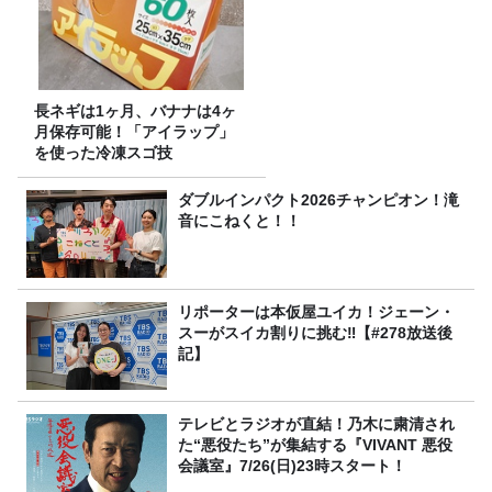
長ネギは1ヶ月、バナナは4ヶ
月保存可能！「アイラップ」
を使った冷凍スゴ技
ダブルインパクト2026チャンピオン！滝
音にこねくと！！
リポーターは本仮屋ユイカ！ジェーン・
スーがスイカ割りに挑む‼【#278放送後
記】
テレビとラジオが直結！乃木に粛清され
た“悪役たち”が集結する『VIVANT 悪役
会議室』7/26(日)23時スタート！