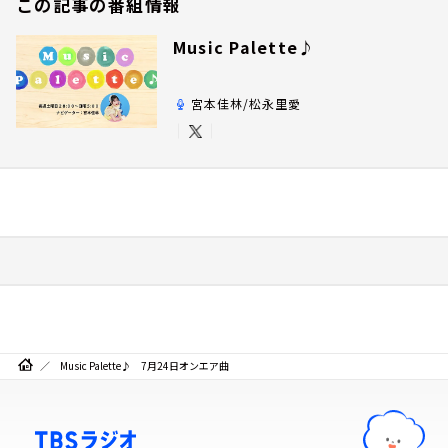
この記事の番組情報
Music Palette♪
宮本佳林/松永里愛
Music Palette♪ 7月24日オンエア曲