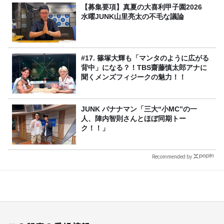
【募集要項】真夏の大喜利甲子園2026
水曜JUNK山里亮太の不毛な議論
#17. 篠塚大輝も「マンタのように広がる
背中」になる？！TBS齋藤慎太郎アナに
聞くメンズフィジークの魅力！！
JUNK バナナマン「三大“小MC”の一
人、陣内智則さんとほぼ同期トー
ク！！」
Recommended by