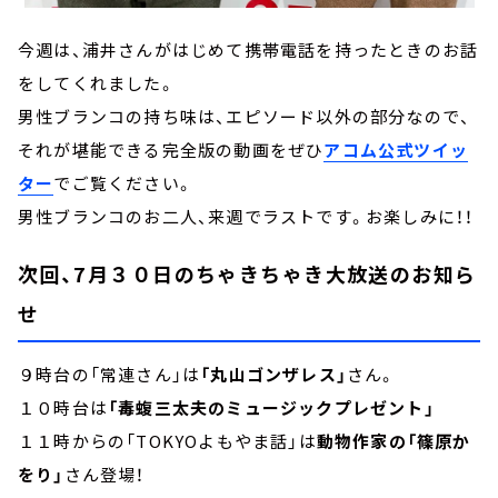
今週は、浦井さんがはじめて携帯電話を持ったときのお話
をしてくれました。
男性ブランコの持ち味は、エピソード以外の部分なので、
それが堪能できる完全版の動画をぜひ
アコム公式ツイッ
ター
でご覧ください。
男性ブランコのお二人、来週でラストです。お楽しみに！！
次回、7月３０日のちゃきちゃき大放送のお知ら
せ
９時台の「常連さん」は
「丸山ゴンザレス」
さん。
１０時台は
「毒蝮三太夫のミュージックプレゼント」
１１時からの「TOKYOよもやま話」は
動物作家の「篠原か
をり」
さん登場！