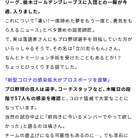
リーグ、栃木ゴールデンブレーブスに入団との一報が今
週、入りました。
これについて「凄い！一度諦めた夢をもう一度と、勇気をも
らえるニュース」とベタ褒めの談笑師匠。
で、実は落語家さんにもプロ野球選手を目指していた方が
いらっしゃるそうで、その名は「立川志らもん」さん。
なんとトミージョン手術を受けたこともあるとか！？
ちょっとびっくりする話でした。
「新型コロナの感染拡大がプロスポーツを直撃」
プロ野球の巨人は選手、コーチスタッフなど、木曜日の段
階で57人もの感染を確認
と、コロナ猛威で大変なことに
なっています。
当然の試合中止に「前向きに今いるメンバーでやって欲し
かった」と語るのは塙さん。
チームの底上げになる可能性もあるのに…。でも流石に