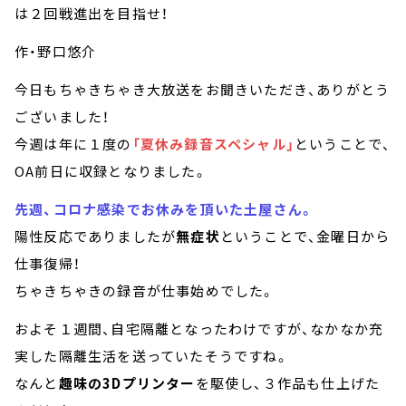
は２回戦進出を目指せ！
作・野口悠介
今日もちゃきちゃき大放送をお聞きいただき、ありがとう
ございました！
今週は年に１度の
「夏休み録音スペシャル」
ということで、
OA前日に収録となりました。
先週、コロナ感染でお休みを頂いた
土屋さん
。
陽性反応でありましたが
無症状
ということで、金曜日から
仕事復帰！
ちゃきちゃきの録音が仕事始めでした。
およそ１週間、自宅隔離となったわけですが、なかなか充
実した隔離生活を送っていたそうですね。
なんと
趣味の3Dプリンター
を駆使し、３作品も仕上げた