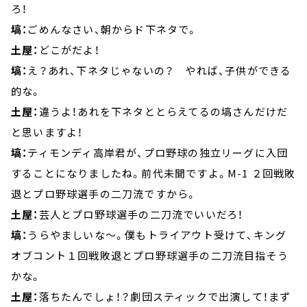
ろ！
塙：
ごめんなさい、朝からド下ネタで。
土屋：
どこがだよ！
塙：
え？あれ、下ネタじゃないの？ やれば、子供ができる
的な。
土屋：
違うよ！あれを下ネタととらえてるの塙さんだけだ
と思いますよ！
塙：
ティモンディ高岸君が、プロ野球の独立リーグに入団
することになりましたね。前代未聞ですよ。M-1 ２回戦敗
退とプロ野球選手の二刀流ですから。
土屋：
芸人とプロ野球選手の二刀流でいいだろ！
塙：
うらやましいな～。僕もトライアウト受けて、キング
オブコント１回戦敗退とプロ野球選手の二刀流目指そう
かな。
土屋：
落ちたんでしょ！？劇団スティックで出演して！まず