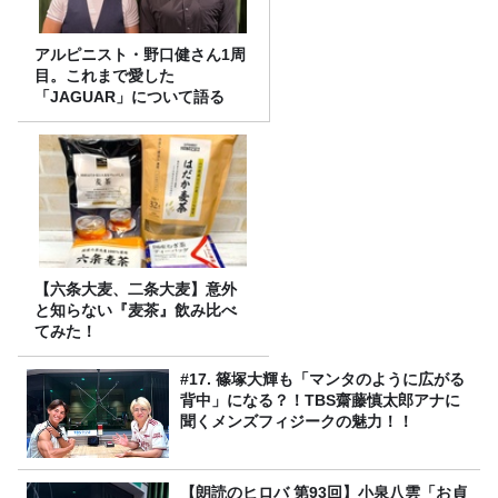
アルピニスト・野口健さん1周
目。これまで愛した
「JAGUAR」について語る
【六条大麦、二条大麦】意外
と知らない『麦茶』飲み比べ
てみた！
#17. 篠塚大輝も「マンタのように広がる
背中」になる？！TBS齋藤慎太郎アナに
聞くメンズフィジークの魅力！！
【朗読のヒロバ 第93回】小泉八雲「お貞