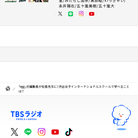
星/みたらし加奈/黒部睦/わっきゃい/
永井陽右/五十嵐美樹/五十嵐大
「egg」元編集長が校長先生に！渋谷女子インターナショナルスクールで学べること
は？