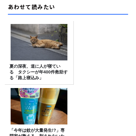
あわせて読みたい
夏の深夜、道に人が寝てい
る タクシーが年400件救助す
る「路上寝込み」
「今年は蚊が大量発生!?」専
門家が教える、刺されないた