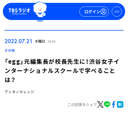
ログイン
マイページ
2022.07.21
木曜日
14:34
新規会員登録
ログイン
その他
「egg」元編集長が校長先生に！渋谷女子イ
ンターナショナルスクールで学べること
は？
アシタノカレッジ
今日の番組表
この記事をシェア
週間番組表
トピックス
TBS Podcast