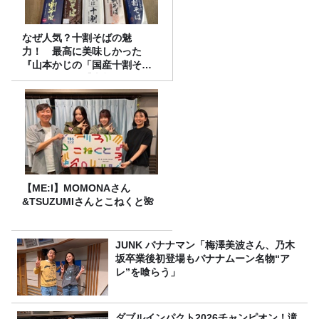
なぜ人気？十割そばの魅
力！ 最高に美味しかった
『山本かじの「国産十割そ
ば」』とは？【十割そば10種
食べ比べ】
【ME:I】MOMONAさん
&TSUZUMIさんとこねくと🌺
JUNK バナナマン「梅澤美波さん、乃木
坂卒業後初登場もバナナムーン名物“ア
レ”を喰らう」
ダブルインパクト2026チャンピオン！滝