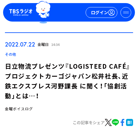
ログイン
マイページ
2022.07.22
金曜日
14:34
新規会員登録
ログイン
その他
日立物流プレゼンツ『LOGISTEED CAFÉ』
プロジェクトカーゴジャパン松井社長、近
鉄エクスプレス河野課長 に聞く！「協創活
動」とは…！
金曜ボイスログ
今日の番組表
週間番組表
この記事をシェア
トピックス
TBS Podcast