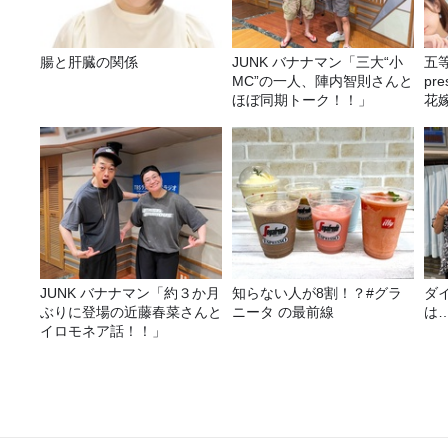
腸と肝臓の関係
JUNK バナナマン「三大“小
五
MC”の一人、陣内智則さんと
pr
ほぼ同期トーク！！」
花嫁
決
JUNK バナナマン「約３か月
知らない人が8割！？#グラ
ダ
ぶりに登場の近藤春菜さんと
ニータ の最前線
は
イロモネア話！！」