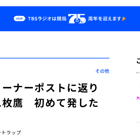
クス
イベント・グッ
ズ
st
YouTube
せ
会社情報
その他
コーナーポストに返り
二枚鷹 初めて発した
eyトラップ