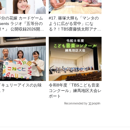
等分の花嫁 カードゲーム
#17. 篠塚大輝も「マンタの
esents ラジオ『五等分の
ように広がる背中」にな
＊』 公開収録2026開催
る？！TBS齋藤慎太郎アナに
定！
聞くメンズフィジークの魅
力！！
イキュリーアイスのお味
令和8年度「TBSこども音楽
…？
コンクール」練馬地区大会レ
ポート
Recommended by