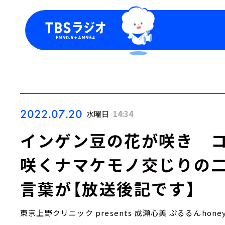
今日の番組表
トピッ
週間番組表
TBS
Podca
お知ら
2022.07.20
水曜日
14:34
インゲン豆の花が咲き 
咲くナマケモノ交じりの
言葉が【放送後記です】
東京上野クリニック presents 成瀬心美 ぷるるんhon