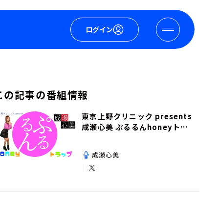
ログイン
この記事の番組情報
東京上野クリニック presents
成瀬心美 ぷるるんhoneyトラ
ップ
成瀬心美