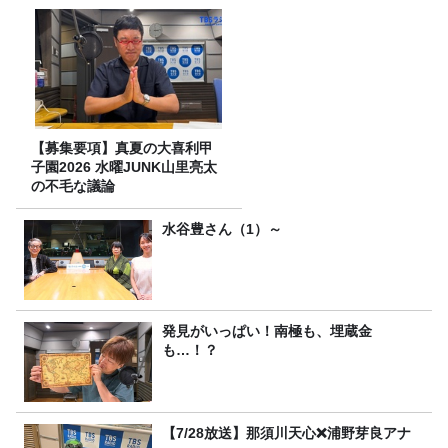
【募集要項】真夏の大喜利甲
子園2026 水曜JUNK山里亮太
の不毛な議論
水谷豊さん（1）～
発見がいっぱい！南極も、埋蔵金
も…！？
【7/28放送】那須川天心❌浦野芽良アナ