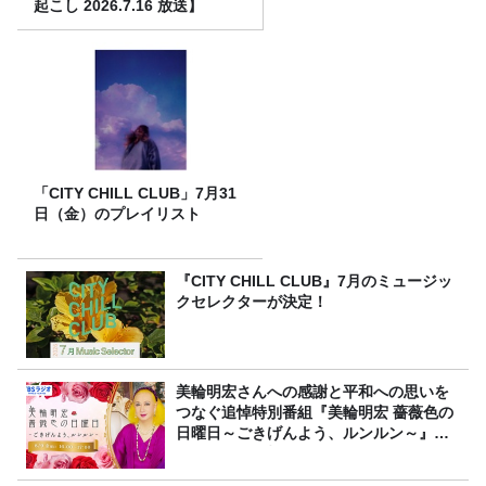
起こし 2026.7.16 放送】
「CITY CHILL CLUB」7月31
日（金）のプレイリスト
『CITY CHILL CLUB』7月のミュージッ
クセレクターが決定！
美輪明宏さんへの感謝と平和への思いを
つなぐ追悼特別番組『美輪明宏 薔薇色の
日曜日～ごきげんよう、ルンルン～』
8/9（日）16時放送