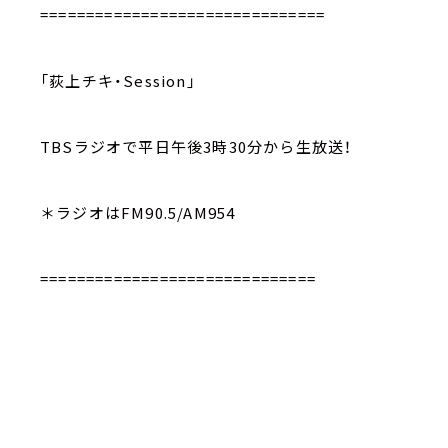
===============================
「荻上チキ・Session」
TBSラジオで平日午後3時30分から生放送！
＊ラジオはFM90.5/AM954
==============================