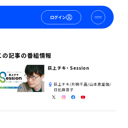
ログイン
この記事の番組情報
荻上チキ・ Session
荻上チキ/片桐千晶/山本恵里伽/
日比麻音子