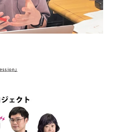
ssion」