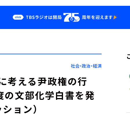
クス
イベント・グッ
ズ
st
YouTube
せ
会社情報
社会・政治・経済
に考える尹政権の行
年度の文部化学白書を発
ッション）