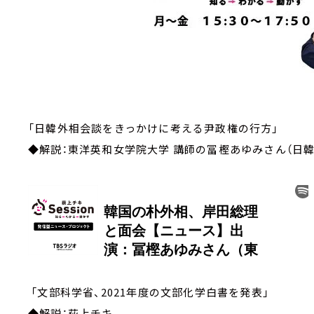
「日韓外相会談をきっかけに考える尹政権の行方」
◆解説：東洋英和女学院大学 講師の冨樫あゆみさん（日
「文部科学省、2021年度の文部化学白
◆解説：荻上チキ