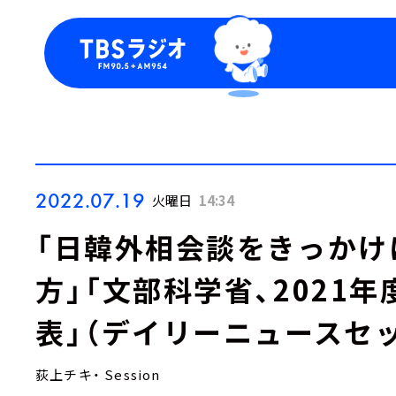
今日の番組表
トピッ
週間番組表
TBS
Podca
お知ら
2022.07.19
火曜日
14:34
「日韓外相会談をきっかけ
方」「文部科学省、2021
表」（デイリーニュースセ
荻上チキ・ Session