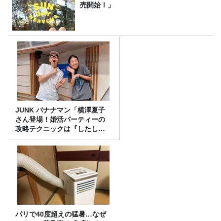
売開始！」
JUNK バナナマン「横澤夏子
さん登場！婚活パーティーの
攻略テクニックは『したし
げ』！？」
パリで40度超えの猛暑…なぜ