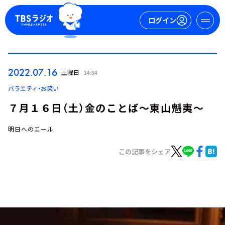
ログイン
マイページ
2022.07.16
土曜日
14:34
新規会員登録
ログイン
バラエティ・お笑い
７月１６日（土）金のことば～東山魁夷～
明日へのエール
この記事をシェア
今日の番組表
週間番組表
トピックス
TBS Podcast