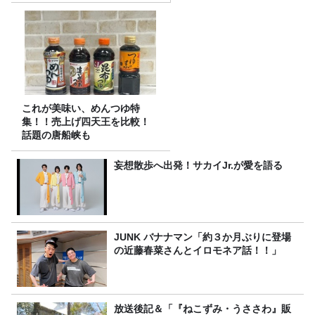
これが美味い、めんつゆ特
集！！売上げ四天王を比較！
話題の唐船峡も
妄想散歩へ出発！サカイJr.が愛を語る
JUNK バナナマン「約３か月ぶりに登場
の近藤春菜さんとイロモネア話！！」
放送後記＆「『ねこずみ・うささわ』販