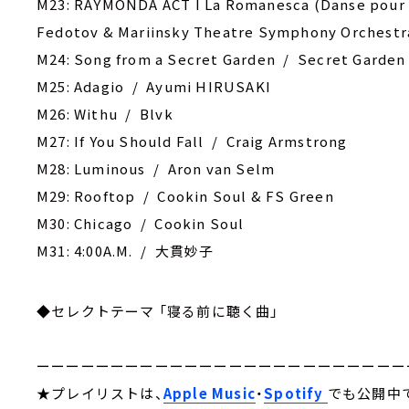
M23: RAYMONDA ACT I La Romanesca (Danse pour d
Fedotov & Mariinsky Theatre Symphony Orchestr
M24: Song from a Secret Garden / Secret Garden
M25: Adagio / Ayumi HIRUSAKI
M26: Withu / Blvk
M27: If You Should Fall / Craig Armstrong
M28: Luminous / Aron van Selm
M29: Rooftop / Cookin Soul & FS Green
M30: Chicago / Cookin Soul
M31: 4:00A.M. / 大貫妙子
◆セレクトテーマ 「寝る前に聴く曲」
ーーーーーーーーーーーーーーーーーーーーーーーーー
★プレイリストは、
Apple Music
・
Spotify
でも公開中