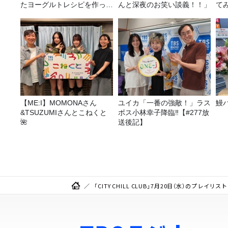
たヨーグルトレシピを作って
んと深夜のお笑い談義！！」
て
みた！
【ME:I】MOMONAさん
ユイカ「一番の強敵！」ラス
鰻
&TSUZUMIさんとこねくと
ボス小林幸子降臨‼【#277放
🌺
送後記】
「CITY CHILL CLUB」7月20日（水）のプレイリスト