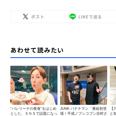
ポスト
LINEで送る
あわせて読みたい
”バレリーナの夜食”をはじめ
JUNK バナナマン「番組初登
【
とした、ＳＮＳで話題になっ
場！平成ノブシコブシ吉村さ
と