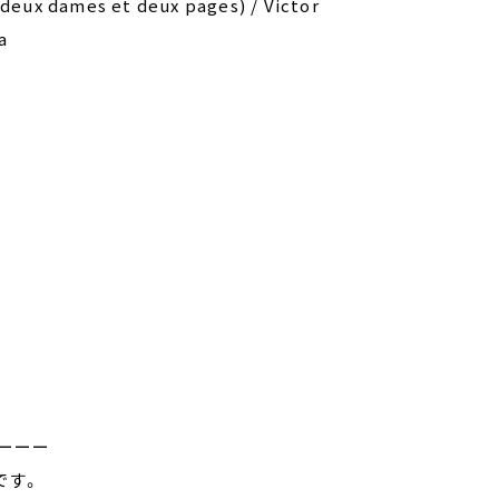
eux dames et deux pages) / Victor
a
ーーー
です。