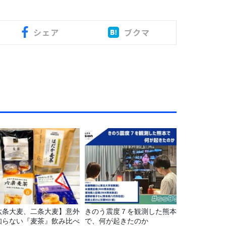
シェア
ブクマ
六条大麦、二条大麦】意外
きのう震度７を観測した熊本
知らない『麦茶』飲み比べ
で、何が起きたのか