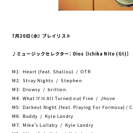
7月20日（水） プレイリスト
♪ミュージックセレクター： Dios ［Ichika Nito (Gt)］
M1: Heart (feat. Shallou) / OTR
M2: Stray Nights / Stephen
M3: Drowsy / brillion.
M4: What If It All Turned out Fine / Jhove
M5: Darkest Night (feat. Playing For Formosa) /
M6: Buddy / Kyle Landry
M7: Mike's Lullaby / Kyle Landry