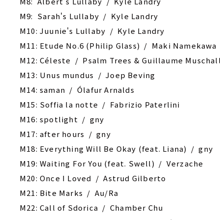
M8: Albert's Lullaby / Kyle Landry
M9: Sarah's Lullaby / Kyle Landry
M10: Juunie's Lullaby / Kyle Landry
M11: Etude No.6 (Philip Glass) / Maki Namekawa
M12: Céleste / Psalm Trees & Guillaume Muschal
M13: Unus mundus / Joep Beving
M14: saman / Ólafur Arnalds
M15: Soffia la notte / Fabrizio Paterlini
M16: spotlight / gny
M17: after hours / gny
M18: Everything Will Be Okay (feat. Liana) / gny
M19: Waiting For You (feat. Swell) / Verzache
M20: Once I Loved / Astrud Gilberto
M21: Bite Marks / Au/Ra
M22: Call of Sdorica / Chamber Chu