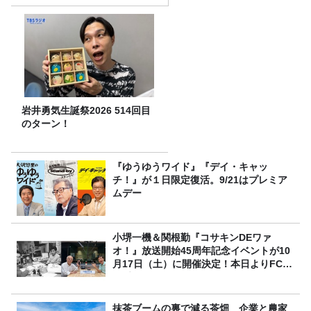
決定！
岩井勇気生誕祭2026 514回目
のターン！
『ゆうゆうワイド』『デイ・キャッ
チ！』が１日限定復活。9/21はプレミア
ムデー
小堺一機＆関根勤『コサキンDEワァ
オ！』放送開始45周年記念イベントが10
月17日（土）に開催決定！本日よりFC先
行受付スタート！
抹茶ブームの裏で減る茶畑 企業と農家