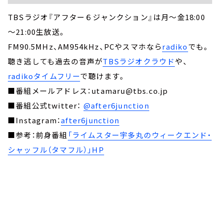
TBSラジオ『アフター６ジャンクション』は月～金18:00
～21:00生放送。
FM90.5MHz、AM954kHz、PCやスマホなら
radiko
でも。
聴き逃しても過去の音声が
TBSラジオクラウド
や、
radikoタイムフリー
で聴けます。
■番組メールアドレス：utamaru@tbs.co.jp
■番組公式twitter：
@after6junction
■Instagram：
after6junction
■参考：前身番組
「ライムスター宇多丸のウィークエンド・
シャッフル（タマフル）」HP