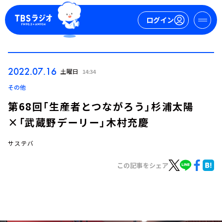
ログイン
マイページ
2022.07.16
土曜日
14:34
新規会員登録
ログイン
その他
第68回「生産者とつながろう」杉浦太陽
×「武蔵野デーリー」木村充慶
サステバ
この記事をシェア
今日の番組表
週間番組表
トピックス
TBS Podcast