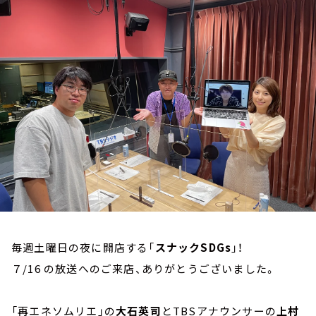
お知らせ
イベント・グッズ
YouTube
会社情報
毎週土曜日の夜に開店する「
スナックSDGs
」！
７/16 の放送へのご来店、ありがとうございました。
「再エネソムリエ」の
大石英司
とTBSアナウンサーの
上村