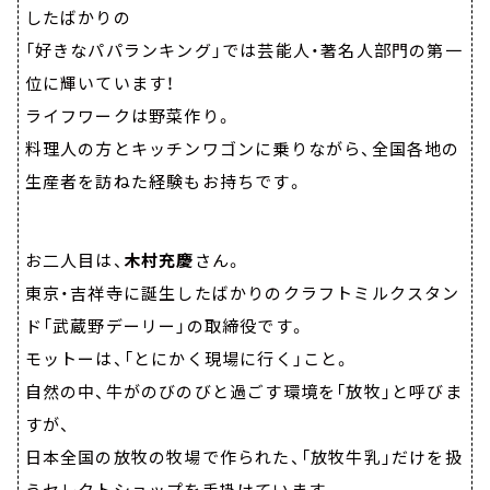
したばかりの
「好きなパパランキング」では芸能人・著名人部門の第一
位に輝いています！
ライフワークは野菜作り。
料理人の方とキッチンワゴンに乗りながら、全国各地の
生産者を訪ねた経験もお持ちです。
お二人目は、
木村充慶
さん。
東京・吉祥寺に誕生したばかりのクラフトミルクスタン
ド「武蔵野デーリー」の取締役です。
モットーは、「とにかく現場に行く」こと。
自然の中、牛がのびのびと過ごす環境を「放牧」と呼びま
すが、
日本全国の放牧の牧場で作られた、「放牧牛乳」だけを扱
うセレクトショップを手掛けています。