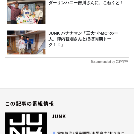
ダーリンハニー吉川さんに、こねくと！
JUNK バナナマン「三大“小MC”の一
人、陣内智則さんとほぼ同期トー
ク！！」
Recommended by
この記事の番組情報
JUNK
伊集院光/爆笑問題/山里亮太/おぎやは