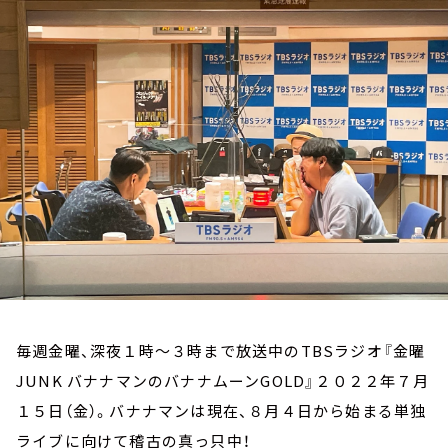
お知らせ
イベント・グッズ
YouTube
会社情報
毎週金曜、深夜１時～３時まで放送中のTBSラジオ『金曜
JUNK バナナマンのバナナムーンGOLD』２０２２年７月
１５日（金）。バナナマンは現在、８月４日から始まる単独
ライブに向けて稽古の真っ只中！