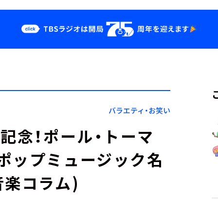
クス
イベント・グッ
ズ
st
YouTube
せ
会社情報
バラエティ・お笑い
開記念！ポール・トーマ
ポップミュージック名
音楽コラム)