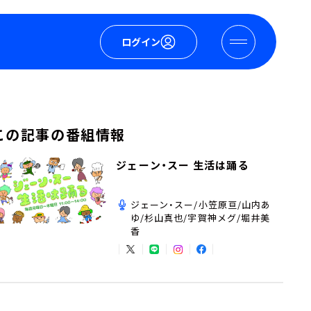
ログイン
この記事の番組情報
ジェーン・スー 生活は踊る
ジェーン・スー/小笠原亘/山内あ
ゆ/杉山真也/宇賀神メグ/堀井美
香