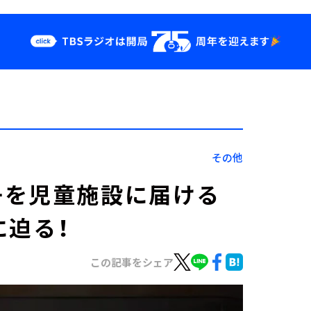
クス
イベント・グッ
ズ
st
YouTube
せ
会社情報
その他
冊を児童施設に届ける
に迫る！
この記事をシェア