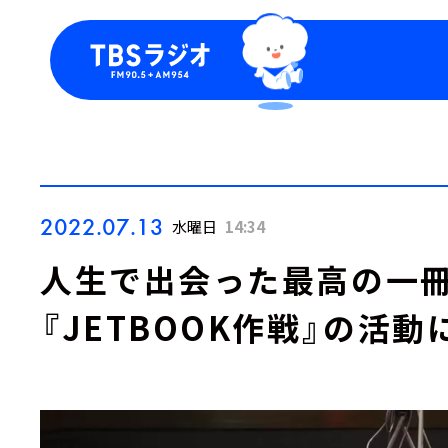
今日の番組表
トピッ
週間番組表
TBS
Podca
お知ら
2022.07.13
水曜日
14:34
人生で出会った最高の一
『JETBOOK作戦』の活動