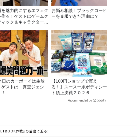
面を魅力的にするエフェク
お悩み相談！ブラックコーヒ
を作る！ゲストはゲームグ
ーを克服できた理由は？
フィック＆キャラクター専
の遠藤里桜さん！
月4日のカーボーイは生放
【100円ショップで買え
！ゲストは「真空ジェシ
る！】スースー系ボディシー
」！
ト頂上決戦２０２６
Recommended by
TBOOK作戦』の活動に迫る！