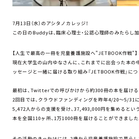
7月13日（水）のアシタノカレッジ！
この日のBuddyは、臨床心理士・公認心理師のみたらし
【人生で最高の一冊を児童養護施設へ"JETBOOK作戦"】
現在大学生の山内ゆなさんに、これまでに出会った本の
ッセージと一緒に届ける取り組み『JETBOOK作戦』に
最初は、Twitterでの呼びかけから約300冊の本を届け
2回目では、クラウドファンディングを昨年4/20～5/31
5,472人からの支援を受け、37,493,000円を集めるとい
本を全国110ヶ所、1万1000冊を届けることができました
その活動のきっかけには、2歳から児童養護施設で暮ら