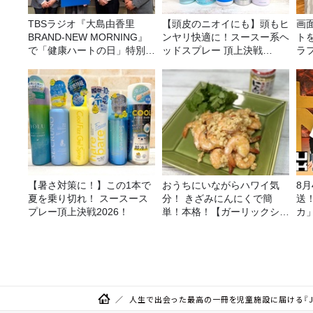
TBSラジオ『大島由香里
【頭皮のニオイにも】頭もヒ
画
BRAND-NEW MORNING』
ンヤリ快適に！スースー系ヘ
ト
で「健康ハートの日」特別企
ッドスプレー 頂上決戦
ラ
画を8/10（月）に放送
2026！
攻
【暑さ対策に！】この1本で
おうちにいながらハワイ気
8
夏を乗り切れ！ スースース
分！ きざみにんにくで簡
送
プレー頂上決戦2026！
単！本格！【ガーリックシュ
カ
リンプ】 桃屋のかんたんレ
シピ
人生で出会った最高の一冊を児童施設に届ける『JE