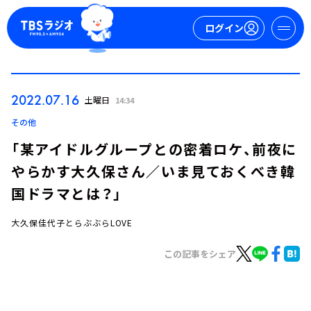
ログイン
マイページ
2022.07.16
土曜日
14:34
新規会員登録
ログイン
その他
「某アイドルグループとの密着ロケ、前夜に
やらかす大久保さん／いま見ておくべき韓
国ドラマとは？」
大久保佳代子とらぶぶらLOVE
今日の番組表
この記事をシェア
週間番組表
トピックス
TBS Podcast