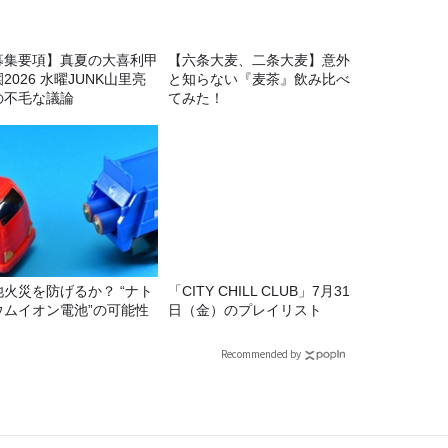
募集要項】真夏の大喜利甲
【六条大麦、二条大麦】意外
2026 水曜JUNK山里亮
と知らない『麦茶』飲み比べ
の不毛な議論
てみた！
池火災を防げるか？ “ナト
「CITY CHILL CLUB」7月31
ウムイオン電池”の可能性
日（金）のプレイリスト
Recommended by