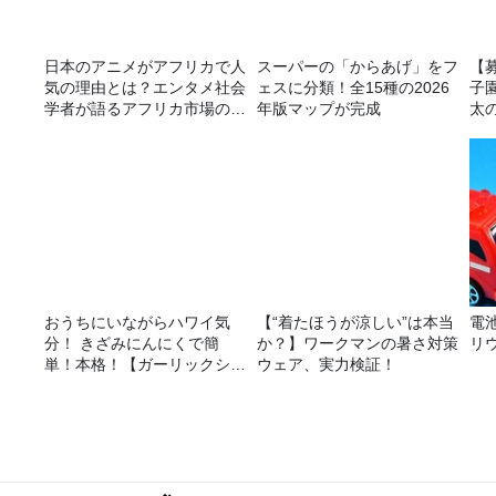
日本のアニメがアフリカで人
スーパーの「からあげ」をフ
【
気の理由とは？エンタメ社会
ェスに分類！全15種の2026
子園
学者が語るアフリカ市場のリ
年版マップが完成
太
アル
おうちにいながらハワイ気
【“着たほうが涼しい”は本当
電
分！ きざみにんにくで簡
か？】ワークマンの暑さ対策
リ
単！本格！【ガーリックシュ
ウェア、実力検証！
リンプ】 桃屋のかんたんレ
シピ