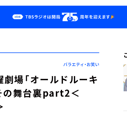
クス
イベント・グッ
ズ
st
YouTube
せ
会社情報
バラエティ・お笑い
日曜劇場「オールドルーキ
の舞台裏part2＜
＞