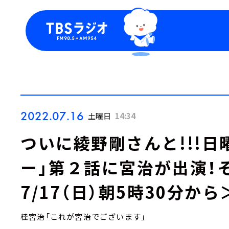
今日の番組表
トピッ
週間番組表
TBS
Podca
お知ら
2022.07.16
土曜日
14:34
ついに綾野剛さんと!!!
ー」第２話に宮治が出演！そ
7/17（日）朝5時30分から
桂宮治「これが宮治でございます」