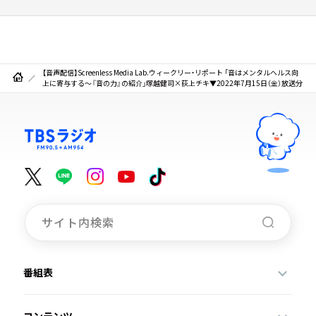
【音声配信】Screenless Media Lab.ウィークリー・リポート 「音はメンタルヘルス向
上に寄与する～『音の力』の紹介」塚越健司×荻上チキ▼2022年7月15日（金）放送分
番組表
コンテンツ