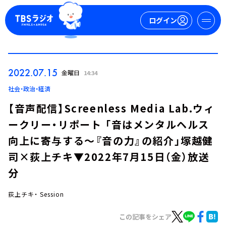
ログイン
マイページ
2022.07.15
金曜日
14:34
新規会員登録
ログイン
社会・政治・経済
【音声配信】Screenless Media Lab.ウィ
ークリー・リポート 「音はメンタルヘルス
向上に寄与する～『音の力』の紹介」塚越健
司×荻上チキ▼2022年7月15日（金）放送
分
今日の番組表
週間番組表
荻上チキ・ Session
トピックス
この記事をシェア
TBS Podcast