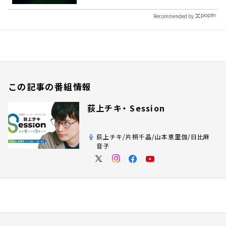
Recommended by
この記事の番組情報
荻上チキ・ Session
荻上チキ/片桐千晶/山本恵里伽/日比麻
音子