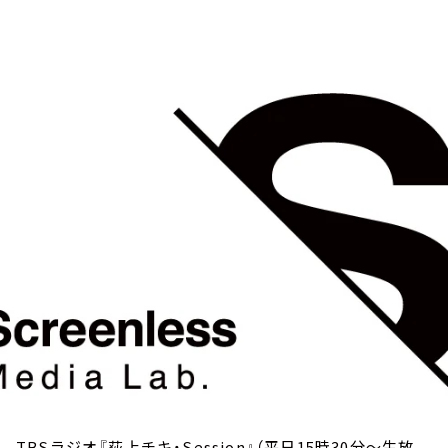
お知らせ
イベント・グッズ
YouTube
会社情報
TBSラジオ『荻上チキ・Session』（平日15時30分～生放