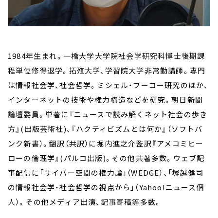
1984年生まれ。一橋大学大学院社会学研究科博士後期課
程単位修得退学。拓殖大学、学習院大学非常勤講師。専門
は情報社会学、社会哲学。ミシェル・フーコー研究のほか、
インターネットの技術や権力構造などを研究。朝日新聞
論壇委員。単著に『ニュースで読み解くネット社会の歩き
方』(出版芸術社)、『ハクティビズムとは何か』（ソフトバ
ンク新書）。翻訳（共訳）に堀内進之介監訳『アメコミヒー
ローの倫理学』(パルコ出版)。その他共著多数。ウェブ記
事配信に「サイバー空間の権力論」（WEDGE）、「塚越健司
の情報社会学・社会哲学の視点から」（Yahoo!ニュース個
人）。その他メディア出演、記事寄稿等多数。