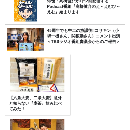
俳優・高橋健介が1日2回配信する
Podcast番組『高橋健介のえ～えむぴ～
えむ』始まります
45周年でも中二の放課後‼コサキン（小
堺一機さん、関根勤さん）コメント出演
＜TBSラジオ番組審議会からのご報告＞
【六条大麦、二条大麦】意外
と知らない『麦茶』飲み比べ
てみた！