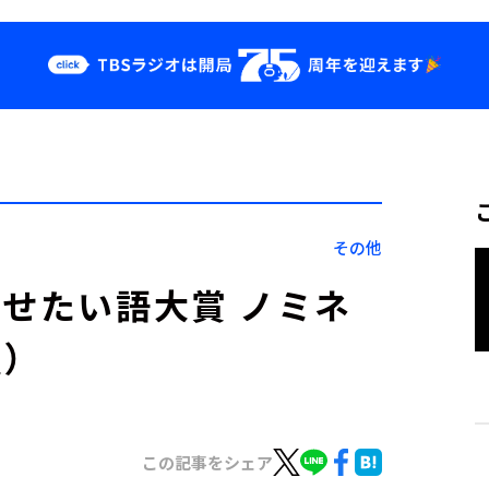
クス
イベント・グッ
ズ
st
YouTube
せ
会社情報
その他
させたい語大賞 ノミネ
）
この記事をシェア