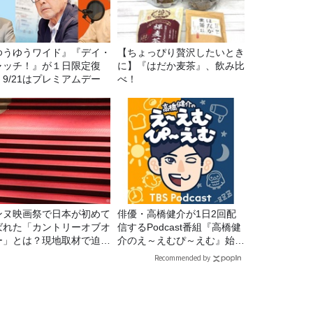
ゆうゆうワイド』『デイ・
【ちょっぴり贅沢したいとき
ャッチ！』が１日限定復
に】『はだか麦茶』、飲み比
。9/21はプレミアムデー
べ！
ンヌ映画祭で日本が初めて
俳優・高橋健介が1日2回配
ばれた「カントリーオブオ
信するPodcast番組『高橋健
ー」とは？現地取材で迫る
介のえ～えむぴ～えむ』始ま
出の意味
ります
Recommended by