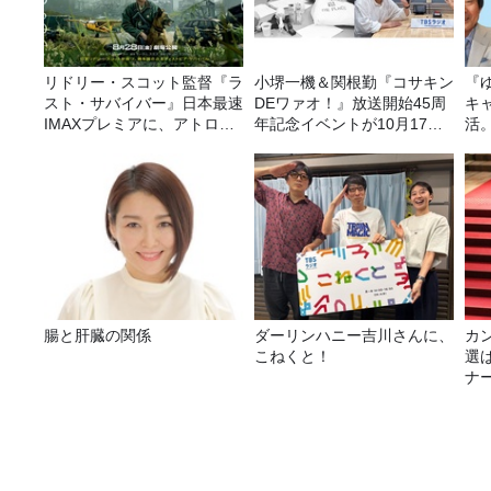
リドリー・スコット監督『ラ
小堺一機＆関根勤『コサキン
『
スト・サバイバー』日本最速
DEワァオ！』放送開始45周
キ
IMAXプレミアに、アトロク
年記念イベントが10月17日
活
リスナー60名をご招待！
（土）に開催決定！本日より
FC先行受付スタート！
腸と肝臓の関係
ダーリンハニー吉川さんに、
カ
こねくと！
選
ナ
選