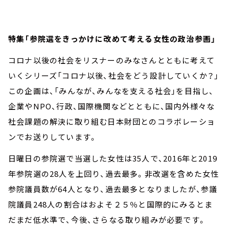
お知らせ
イベント・グッズ
YouTube
特集「参院選をきっかけに改めて考える女性の政治参画」
会社情報
コロナ以後の社会をリスナーのみなさんとともに考えて
いくシリーズ「コロナ以後、社会をどう設計していくか？」
この企画は、「みんなが、みんなを支える社会」を目指し、
企業やNPO、行政、国際機関などとともに、国内外様々な
社会課題の解決に取り組む日本財団とのコラボレーショ
ンでお送りしています。
日曜日の参院選で当選した女性は35人で、2016年と2019
年参院選の28人を上回り、過去最多。非改選を含めた女性
参院議員数が64人となり、過去最多となりましたが、参議
院議員248人の割合はおよそ２５％と国際的にみるとま
だまだ低水準で、今後、さらなる取り組みが必要です。