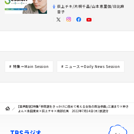
荻上チキ/片桐千晶/山本恵里伽/日比麻
音子
# 特集＝Main Session
# ニュース＝Daily News Session
【音声配信】特集「参院選をきっかけに改めて考える女性の政治参画」三浦まり×申き
よん×永田夏来×荻上チキ×南部広美 2022年7月14日（木）放送分