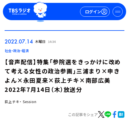
ログイン
マイページ
2022.07.14
木曜日
14:34
新規会員登録
ログイン
社会・政治・経済
【音声配信】特集「参院選をきっかけに改め
て考える女性の政治参画」三浦まり×申き
よん×永田夏来×荻上チキ×南部広美
2022年7月14日（木）放送分
荻上チキ・ Session
今日の番組表
週間番組表
この記事をシェア
トピックス
TBS Podcast