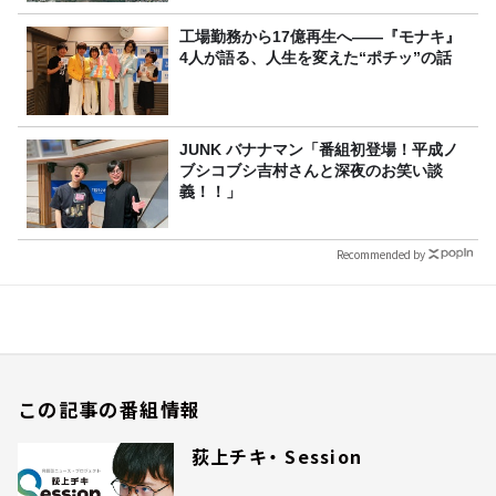
工場勤務から17億再生へ——『モナキ』
4人が語る、人生を変えた“ポチッ”の話
JUNK バナナマン「番組初登場！平成ノ
ブシコブシ吉村さんと深夜のお笑い談
義！！」
Recommended by
この記事の番組情報
荻上チキ・ Session