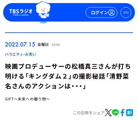
ログイン
マイページ
2022.07.15
金曜日
14:34
新規会員登録
ログイン
バラエティ・お笑い
映画プロデューサーの松橋真三さんが打ち
明ける「キングダム２」の撮影秘話「清野菜
名さんのアクションは・・・」
GIFT～未来への贈り物～
今日の番組表
この記事をシェア
週間番組表
トピックス
TBS Podcast