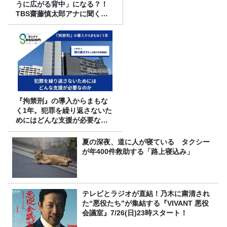
うに広がる背中」になる？！
TBS齋藤慎太郎アナに聞くメ
ンズフィジークの魅力！！
『拘禁刑』の導入からまもな
く1年。犯罪を繰り返さないた
めにはどんな支援が必要なの
か
夏の深夜、道に人が寝ている タクシー
が年400件救助する「路上寝込み」
テレビとラジオが直結！乃木に粛清され
た“悪役たち”が集結する『VIVANT 悪役
会議室』7/26(日)23時スタート！