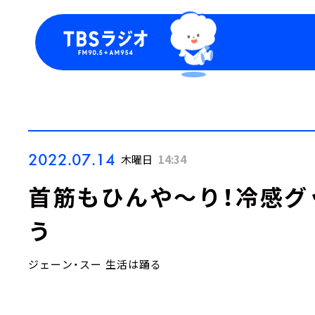
今日の番組表
トピッ
週間番組表
TBS
Podca
お知ら
2022.07.14
木曜日
14:34
首筋もひんや～り！冷感グ
う
ジェーン・スー 生活は踊る