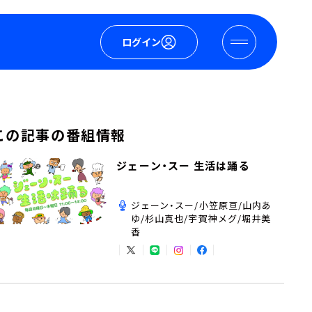
ログイン
この記事の番組情報
ジェーン・スー 生活は踊る
ジェーン・スー/小笠原亘/山内あ
ゆ/杉山真也/宇賀神メグ/堀井美
香