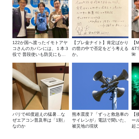
122か国へ渡ったイモトアヤ
【プレ金ナイト】肯定ばかり
【M
コさんのカバンには、１本３
の世の中で否定をどう考える
&T
役で 普段使いも防災にもな
か。
🌺
る最強の棒が入っていた！
パリで40度超えの猛暑…な
熊本震度７「ずっと救急車の
【
ぜエアコン普及率は「1割」
サイレンが」電話で聞いた、
ー
なのか
被災地の現状
起こ