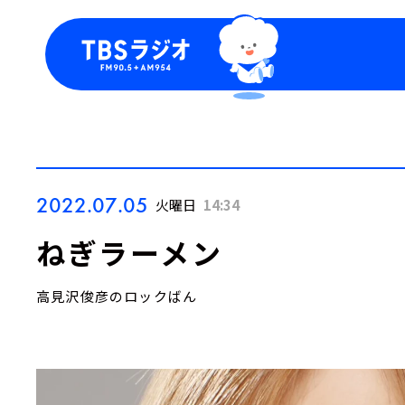
今日の番組表
トピッ
週間番組表
TBS
Podca
お知ら
2022.07.05
火曜日
14:34
ねぎラーメン
高見沢俊彦のロックばん