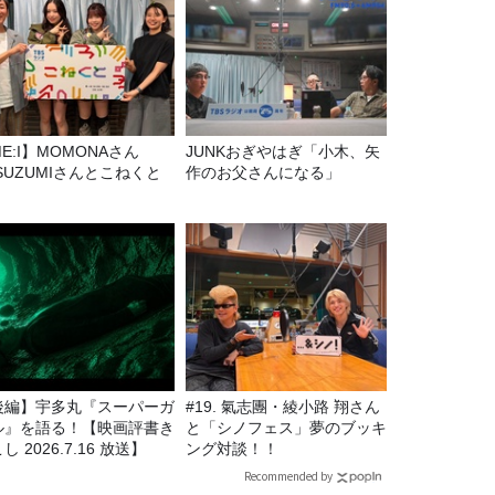
E:I】MOMONAさん
JUNKおぎやはぎ「小木、矢
SUZUMIさんとこねくと
作のお父さんになる」
後編】宇多丸『スーパーガ
#19. 氣志團・綾小路 翔さん
ル』を語る！【映画評書き
と「シノフェス」夢のブッキ
し 2026.7.16 放送】
ング対談！！
Recommended by