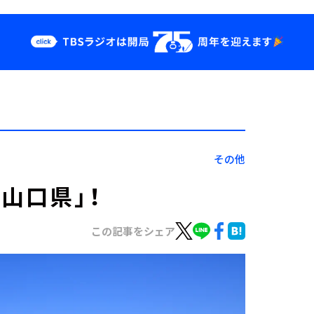
クス
イベント・グッ
ズ
st
YouTube
せ
会社情報
その他
山口県」！
この記事をシェア