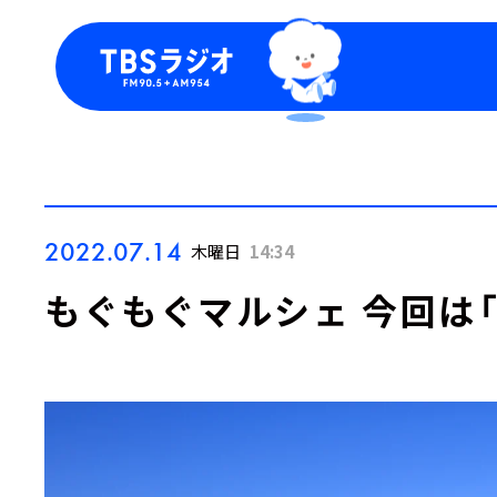
今日の番組表
トピッ
週間番組表
TBS
Podca
お知ら
2022.07.14
木曜日
14:34
もぐもぐマルシェ 今回は「