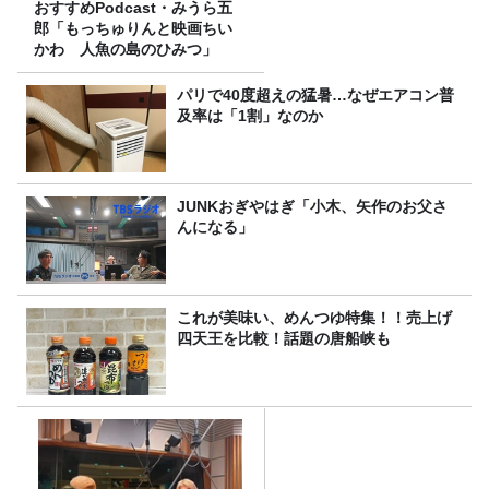
おすすめPodcast・みうら五
郎「もっちゅりんと映画ちい
かわ 人魚の島のひみつ」
パリで40度超えの猛暑…なぜエアコン普
及率は「1割」なのか
JUNKおぎやはぎ「小木、矢作のお父さ
んになる」
これが美味い、めんつゆ特集！！売上げ
四天王を比較！話題の唐船峡も