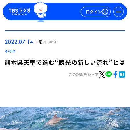
ログイン
マイページ
2022.07.14
木曜日
14:34
新規会員登録
ログイン
その他
熊本県天草で進む“観光の新しい流れ”とは
この記事をシェア
今日の番組表
週間番組表
トピックス
TBS Podcast