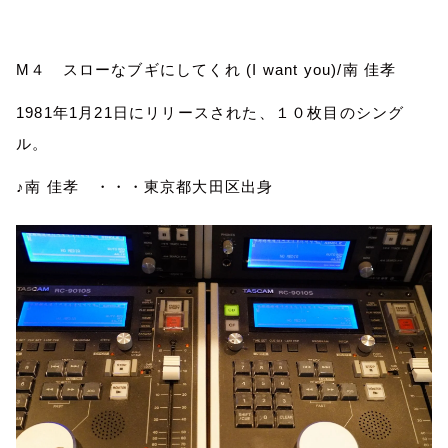
M
４ スローなブギにしてくれ
(I want you)/
南 佳孝
1981
年
1
月
21
日にリリースされた、１０枚目のシング
ル。
♪南 佳孝 ・・・東京都大田区出身