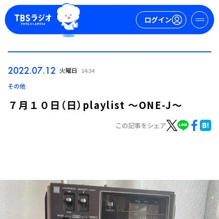
ログイン
マイページ
2022.07.12
火曜日
14:34
新規会員登録
ログイン
その他
７月１０日（日）playlist ～ONE-J～
この記事をシェア
今日の番組表
週間番組表
トピックス
TBS Podcast