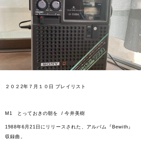
お知らせ
イベント・グッズ
YouTube
会社情報
２０２
2
年７月１０日
プレイリスト
M1
とっておきの朝を
/
今井美樹
1988
年
6
月
21
日にリリースされた、アルバム『
Bewith
』
収録曲。