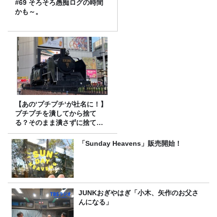
#69 そろそろ愚痴ログの時間
かも～。
【あの‘プチプチ‘が社名に！】
プチプチを潰してから捨て
る？そのまま潰さずに捨て
る？
「Sunday Heavens」販売開始！
JUNKおぎやはぎ「小木、矢作のお父さ
んになる」