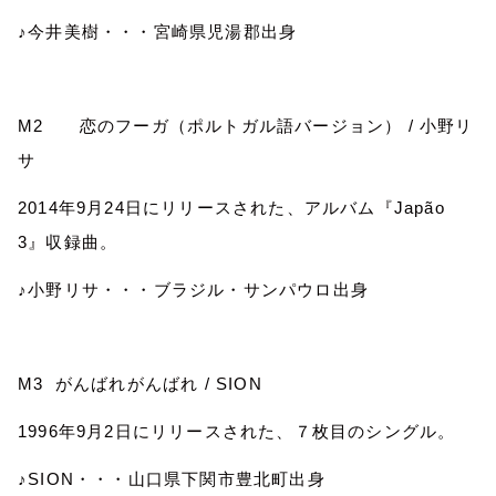
♪今井美樹・・・宮崎県児湯郡出身
M2
恋のフーガ（ポルトガル語バージョン）
/
小野リ
サ
2014
年
9
月
24
日にリリースされた、アルバム『
Japão
3
』収録曲。
♪小野リサ・・・ブラジル・サンパウロ出身
M3
がんばれがんばれ
/ SION
1996
年
9
月
2
日にリリースされた、７枚目のシングル。
♪
SION
・・・山口県下関市豊北町出身