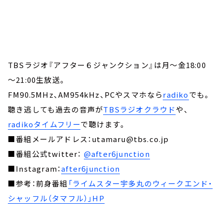
TBSラジオ『アフター６ジャンクション』は月～金18:00
～21:00生放送。
FM90.5MHz、AM954kHz、PCやスマホなら
radiko
でも。
聴き逃しても過去の音声が
TBSラジオクラウド
や、
radikoタイムフリー
で聴けます。
■番組メールアドレス：utamaru@tbs.co.jp
■番組公式twitter：
@after6junction
■Instagram：
after6junction
■参考：前身番組
「ライムスター宇多丸のウィークエンド・
シャッフル（タマフル）」HP