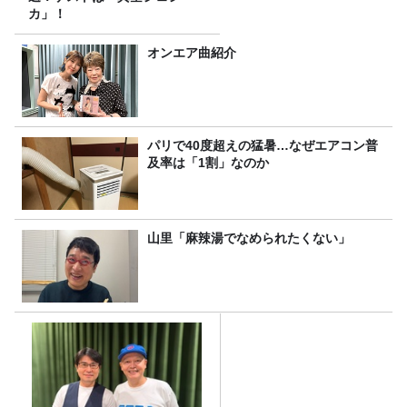
カ」！
オンエア曲紹介
パリで40度超えの猛暑…なぜエアコン普
及率は「1割」なのか
山里「麻辣湯でなめられたくない」