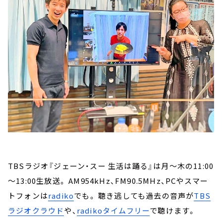
TBSラジオ『ジェーン・スー 生活は踊る』は月～木の11:00
～13:00生放送。 AM954kHz、FM90.5MHz、PCやスマー
トフォンは
radiko
でも。 聴き逃しても過去の音声が
TBS
ラジオクラウド
や、
radikoタイムフリー
で聴けます。