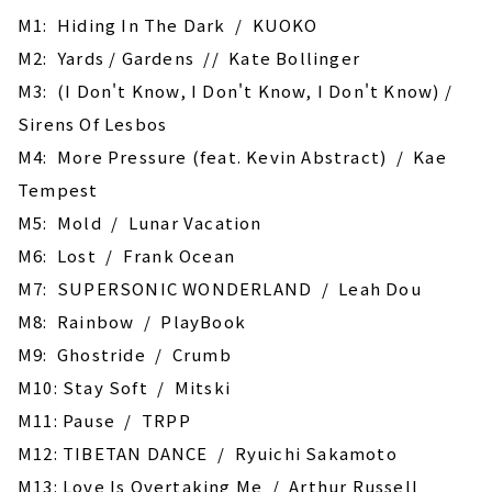
M1: Hiding In The Dark / KUOKO
M2: Yards / Gardens // Kate Bollinger
M3: (I Don't Know, I Don't Know, I Don't Know) /
Sirens Of Lesbos
M4: More Pressure (feat. Kevin Abstract) / Kae
Tempest
M5: Mold / Lunar Vacation
M6: Lost / Frank Ocean
M7: SUPERSONIC WONDERLAND / Leah Dou
M8: Rainbow / PlayBook
M9: Ghostride / Crumb
M10: Stay Soft / Mitski
M11: Pause / TRPP
M12: TIBETAN DANCE / Ryuichi Sakamoto
M13: Love Is Overtaking Me / Arthur Russell