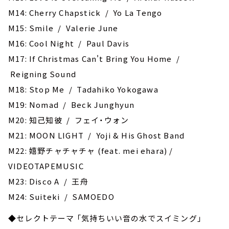
M14: Cherry Chapstick / Yo La Tengo
M15: Smile / Valerie June
M16: Cool Night / Paul Davis
M17: If Christmas Can't Bring You Home /
Reigning Sound
M18: Stop Me / Tadahiko Yokogawa
M19: Nomad / Beck Junghyun
M20: 知己知彼 / フェイ・ウォン
M21: MOON LIGHT / Yoji & His Ghost Band
M22: 嬉野チャチャチャ (feat. mei ehara) /
VIDEOTAPEMUSIC
M23: Disco A / 王舟
M24: Suiteki / SAMOEDO
◆セレクトテーマ 「気持ちいい音の水でスイミング」