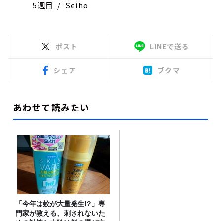
5週目 / Seiho
ポスト
LINEで送る
シェア
ブクマ
あわせて読みたい
「今年は蚊が大量発生!?」専
門家が教える、刺されないた