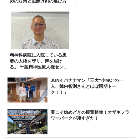
めの対策と虫除け剤の選び方
精神科病院に入院している患
者の人権を守り、声を届け
る。 千葉精神医療人権センタ
ーの取り組み
JUNK バナナマン「三大“小MC”の一
人、陣内智則さんとほぼ同期トー
ク！！」
夏こそ始めどきの観葉植物！オザキフラ
ワーパークが凄すぎた！