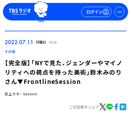
ログイン
マイページ
2022.07.11
月曜日
14:34
新規会員登録
ログイン
その他
【完全版】「NYで見た、ジェンダーやマイノ
リティへの視点を持った美術」鈴木みのり
さん▼FrontlineSession
荻上チキ・ Session
今日の番組表
この記事をシェア
週間番組表
トピックス
TBS Podcast