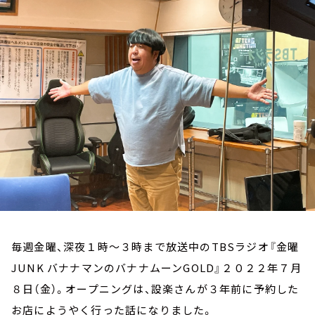
お知らせ
イベント・グッズ
YouTube
会社情報
毎週金曜、深夜１時～３時まで放送中のTBSラジオ『金曜
JUNK バナナマンのバナナムーンGOLD』２０２２年７月
８日（金）。オープニングは、設楽さんが３年前に予約した
お店にようやく行った話になりました。