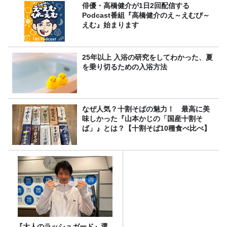
俳優・高橋健介が1日2回配信する
Podcast番組『高橋健介のえ～えむぴ～
えむ』始まります
25年以上 入浴の研究をしてわかった、夏
を乗り切るための入浴方法
なぜ人気？十割そばの魅力！ 最高に美
味しかった『山本かじの「国産十割そ
ば」』とは？【十割そば10種食べ比べ】
『大人のラッシュガード』選