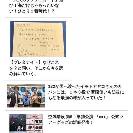
び！海だけじゃもったいな
い！ひとり１着時代！？
【プレ金ナイト】なぜこれ
を？と問い、そこから今を読
み解いていく。
122か国へ渡ったイモトアヤコさんのカ
バンには、１本３役で 普段使いも防災に
もなる最強の棒が入っていた！
空気階段 第9回単独公演 『●●●』 公式ツ
アーグッズの詳細発表！