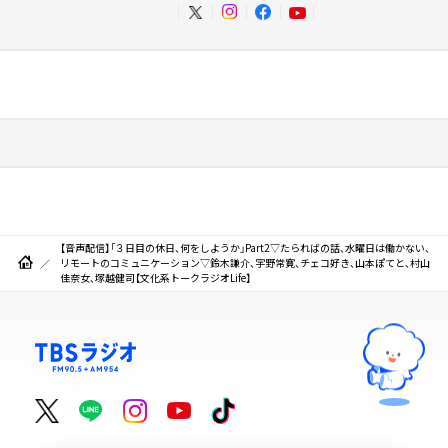
【音声配信】「３日目の休日、何をしようか」Part2▽たらればの話、水曜日は働かない、
リモートのコミュニケーション▽鈴木謙介、宇野常寛、チェコ好き、山本ぽてと、村山
佳奈女、塚越健司【文化系トークラジオLife】