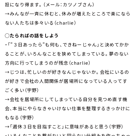
担になり得ます。（メール：カツノブさん）
→みんなが一斉に休むと、休みが増えたところで楽になら
ない人たちは多々いる（charlie）
◯たらればの話をしよう
・「”３日あったら”も何も、できねーじゃん」と決めてかか
ることが、いろんなことを狭めてしまっている。夢のない
方向に行ってしまうのが残念（charlie）
→じつは、忙しいのが好きなんじゃないか。会社にいるの
が好きで会社の人間関係が居場所になっている人ってす
ごく多い（宇野）
→会社を居場所にしてしまっている自分を見つめ直す機
会、本当にやらなきゃいけない仕事を整理するきっかけに
もなる（宇野）
→「週休３日を目指すこと」に意味があると思う（宇野）
・いろんなことを繋がないと回らない仕組みを作っちゃっ