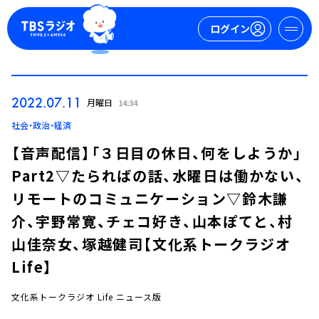
ログイン
マイページ
2022.07.11
月曜日
14:34
新規会員登録
ログイン
社会・政治・経済
【音声配信】「３日目の休日、何をしようか」
Part2▽たらればの話、水曜日は働かない、
リモートのコミュニケーション▽鈴木謙
介、宇野常寛、チェコ好き、山本ぽてと、村
山佳奈女、塚越健司【文化系トークラジオ
今日の番組表
Life】
週間番組表
トピックス
文化系トークラジオ Life ニュース版
TBS Podcast