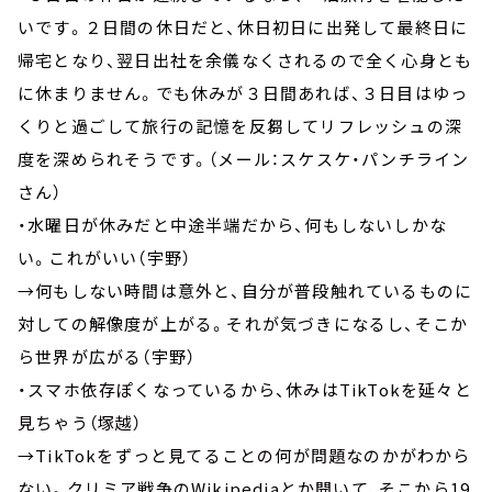
いです。２日間の休日だと、休日初日に出発して最終日に
帰宅となり、翌日出社を余儀なくされるので全く心身とも
に休まりません。でも休みが３日間あれば、３日目はゆっ
くりと過ごして旅行の記憶を反芻してリフレッシュの深
度を深められそうです。（メール：スケスケ・パンチライン
さん）
・水曜日が休みだと中途半端だから、何もしないしかな
い。これがいい（宇野）
→何もしない時間は意外と、自分が普段触れているものに
対しての解像度が上がる。それが気づきになるし、そこか
ら世界が広がる（宇野）
・スマホ依存ぽくなっているから、休みはTikTokを延々と
見ちゃう（塚越）
→TikTokをずっと見てることの何が問題なのかがわから
ない。クリミア戦争のWikipediaとか開いて、そこから19