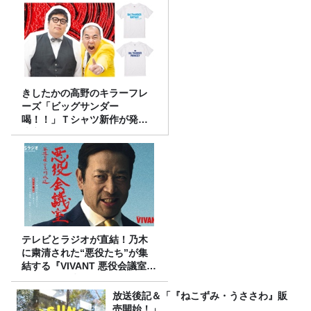
きしたかの高野のキラーフレ
ーズ「ビッグサンダー
喝！！」Ｔシャツ新作が発売
決定！
テレビとラジオが直結！乃木
に粛清された“悪役たち”が集
結する『VIVANT 悪役会議室』
7/26(日)23時スタート！
放送後記＆「『ねこずみ・うささわ』販
売開始！」