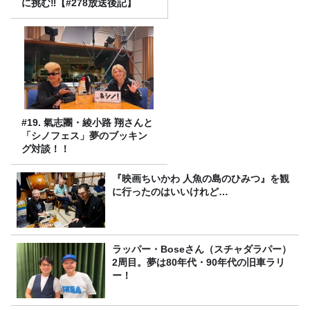
に挑む‼【#278放送後記】
#19. 氣志團・綾小路 翔さんと
「シノフェス」夢のブッキン
グ対談！！
『映画ちいかわ 人魚の島のひみつ』を観
に行ったのはいいけれど…
ラッパー・Boseさん（スチャダラパー）
2周目。夢は80年代・90年代の旧車ラリ
ー！