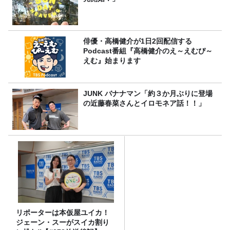
俳優・高橋健介が1日2回配信する
Podcast番組『高橋健介のえ～えむぴ～
えむ』始まります
JUNK バナナマン「約３か月ぶりに登場
の近藤春菜さんとイロモネア話！！」
リポーターは本仮屋ユイカ！
ジェーン・スーがスイカ割り