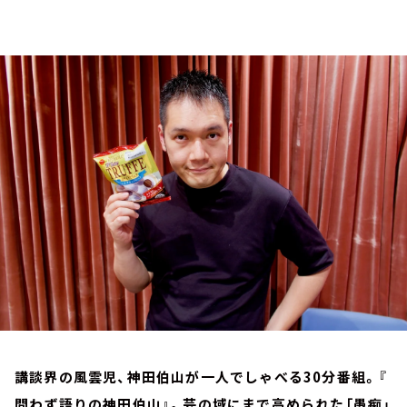
お知らせ
イベント・グッズ
YouTube
会社情報
講談界の風雲児、神田伯山が一人でしゃべる30分番組。『
問わず語りの神田伯山』。芸の域にまで高められた「愚痴」