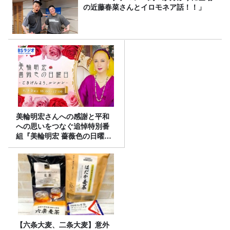
の近藤春菜さんとイロモネア話！！」
美輪明宏さんへの感謝と平和
への思いをつなぐ追悼特別番
組『美輪明宏 薔薇色の日曜日
～ごきげんよう、ルンルン
～』8/9（日）16時放送
【六条大麦、二条大麦】意外