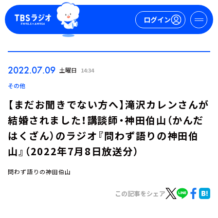
ログイン
マイページ
2022.07.09
土曜日
14:34
新規会員登録
ログイン
その他
【まだお聞きでない方へ】滝沢カレンさんが
結婚されました！講談師・神田伯山（かんだ
はくざん）のラジオ『問わず語りの神田伯
山』（2022年7月8日放送分）
問わず語りの神田伯山
今日の番組表
週間番組表
この記事をシェア
トピックス
TBS Podcast