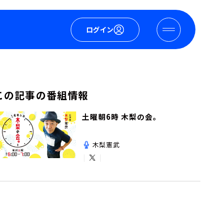
ログイン
この記事の番組情報
土曜朝6時 木梨の会。
木梨憲武