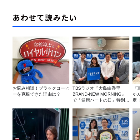
あわせて読みたい
お悩み相談！ブラックコーヒ
TBSラジオ『大島由香里
『
ーを克服できた理由は？
BRAND-NEW MORNING』
ゃ
で「健康ハートの日」特別企
定
画を8/10（月）に放送
は