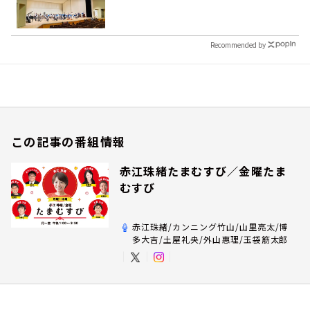
Recommended by
この記事の番組情報
赤江珠緒たまむすび／金曜たま
むすび
赤江珠緒/カンニング竹山/山里亮太/博
多大吉/土屋礼央/外山惠理/玉袋筋太郎