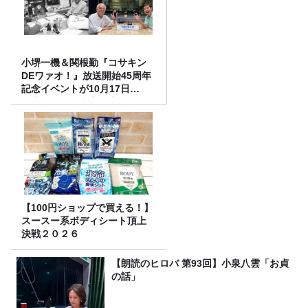
小堺一機＆関根勤『コサキン
DEワァオ！』放送開始45周年
記念イベントが10月17日
（土）に開催決定！本日より
FC先行受付スタート！
【100円ショップで買える！】
スースー系ボディシート頂上
決戦２０２６
【朗読のヒロバ 第93回】小泉八雲「お貞
の話」