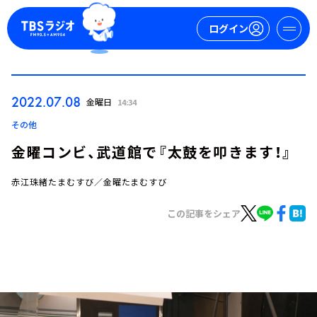
ログイン
マイページ
2022.07.08
金曜日
14:34
新規会員登録
ログイン
その他
金曜コンビ、武道館で『太鼓を叩きます！』
赤江珠緒たまむすび／金曜たまむすび
この記事をシェア
今日の番組表
週間番組表
トピックス
TBS Podcast