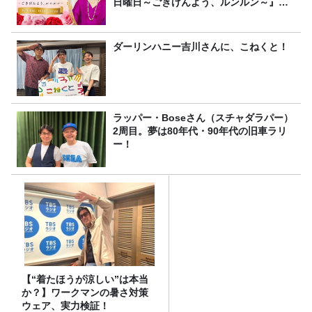
日曜日～ごきげんよう、ルンルン～』
8/9（日）16時放送
ダーリンハニー吉川さんに、こねくと！
ラッパー・Boseさん（スチャダラパー）
2周目。夢は80年代・90年代の旧車ラリ
ー！
【“着たほうが涼しい”は本当
か？】ワークマンの暑さ対策
ウェア、実力検証！