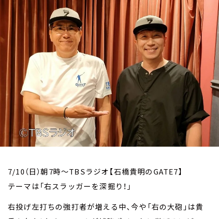
お知らせ
イベント・グッズ
YouTube
会社情報
7/10（日）朝7時～TBSラジオ【石橋貴明のGATE7】
テーマは「右スラッガーを深掘り！」
右投げ左打ちの強打者が増える中、今や「右の大砲」は貴