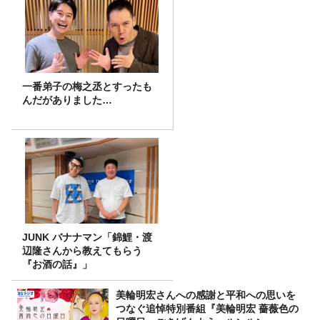
一番弟子の梅之丞とすったも
んだがありました…
JUNK バナナマン「錦鯉・渡
辺隆さんから教えてもらう
『お酒の話』」
美輪明宏さんへの感謝と平和への思いを
つなぐ追悼特別番組『美輪明宏 薔薇色の