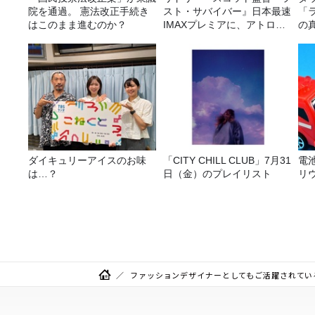
院を通過。 憲法改正手続き
スト・サバイバー』日本最速
「
はこのまま進むのか？
IMAXプレミアに、アトロク
の
リスナー60名をご招待！
ダイキュリーアイスのお味
「CITY CHILL CLUB」7月31
電
は…？
日（金）のプレイリスト
リ
ファッションデザイナーとしてもご活躍されている