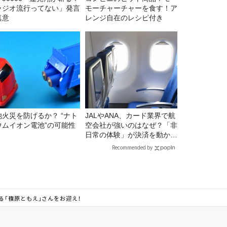
ラジオ流行ってない」発言
モーチャーチャーを食す！ア
真意
レンジ自在のレシピ付き
池火災を防げるか？ “ナト
JALやANA、カード業界で航
ウムイオン電池”の可能性
空会社が強いのはなぜ？「非
日常の体験」が決済を動かす
理由
Recommended by
「篠原ともえ」さんをお迎え！