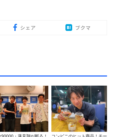
シェア
ブクマ
ウ90000・蓮見翔が斬る！
コンビニのヒット商品！モー