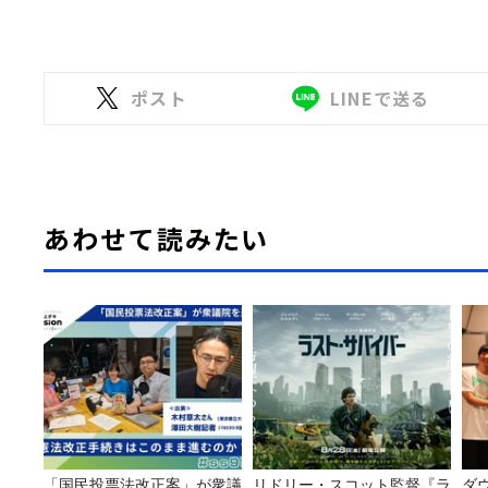
ポスト
LINEで送る
あわせて読みたい
「国民投票法改正案」が衆議
リドリー・スコット監督『ラ
ダ