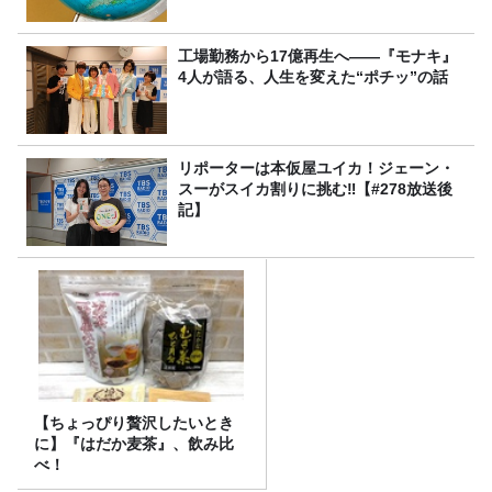
工場勤務から17億再生へ——『モナキ』
4人が語る、人生を変えた“ポチッ”の話
リポーターは本仮屋ユイカ！ジェーン・
スーがスイカ割りに挑む‼【#278放送後
記】
【ちょっぴり贅沢したいとき
に】『はだか麦茶』、飲み比
べ！