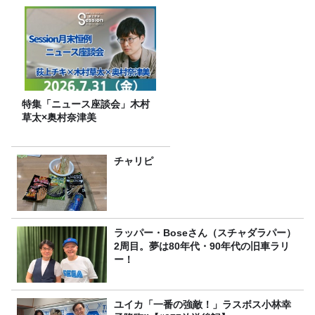
特集「ニュース座談会」木村
草太×奥村奈津美
チャリピ
ラッパー・Boseさん（スチャダラパー）
2周目。夢は80年代・90年代の旧車ラリ
ー！
ユイカ「一番の強敵！」ラスボス小林幸